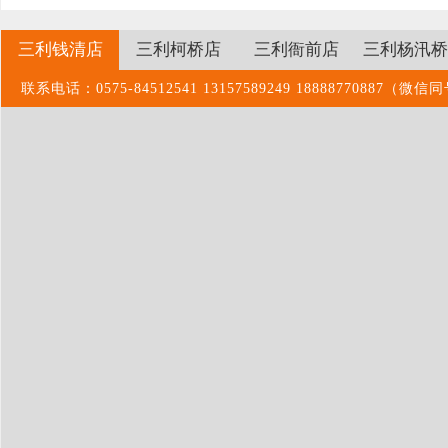
三利钱清店
三利柯桥店
三利衙前店
三利杨汛桥
联系电话：0575-84512541 13157589249 1888877