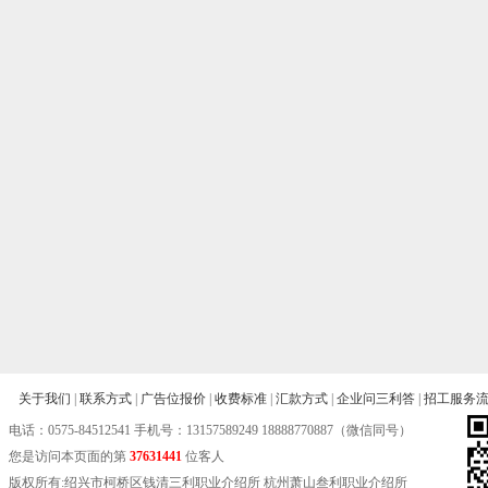
关于我们
|
联系方式
|
广告位报价
|
收费标准
|
汇款方式
|
企业问三利答
|
招工服务
电话：
0575-84512541
手机号：13157589249 18888770887（微信同号）
您是访问本页面的第
37631441
位客人
版权所有:绍兴市柯桥区钱清三利职业介绍所 杭州萧山叁利职业介绍所