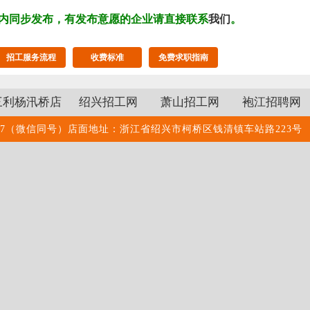
内同步发布，有发布意愿的企业请直接联系
我们
。
招工服务流程
收费标准
免费求职指南
三利杨汛桥店
绍兴招工网
萧山招工网
袍江招聘网
8888770887（微信同号）店面地址：浙江省绍兴市柯桥区钱清镇车站路223号