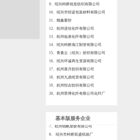
27、绍兴帝景纺织有限公司
10、绍兴市恒诺包装材料有限公司
1、杭州栋栋纺织有限公司
11、顺鑫窗纱
2、浙江绍齿传动股份有限公司
12、杭州进佳化纤有限公司
3、绍兴柯桥臣乐法律咨询事务所
13、杭州临港化纤有限公司
4、杭州彤柯纺织有限公司
14、绍兴柯桥海江制管有限公司
5、绍兴易含纺织有限公司
15、青素云（绍兴）纺织有限公司
6、绍兴满和纺织有限公司
16、绍兴环诚再生资源有限公司
7、绍兴弗凡家居用品有限公司
17、杭州展月纺织有限公司
18、杭州九鼎纸管有限公司
19、杭州恒吉纺织有限公司
20、杭州荣博化纤有限公司化纤厂
21、恒盛样本厂
22、绍兴柯桥湖塘安山丝绸厂
23、绍兴菡萏纺织品有限公司
基本版服务企业
24、绍兴东吴纺织品有限公司
25、绍兴柯桥新常态化纤有限公司
8、 绍兴市柯桥双盛纸箱厂
26、衙前爱语生活窗帘成品加工厂
9、海宁市蓝泰纺织有限公司