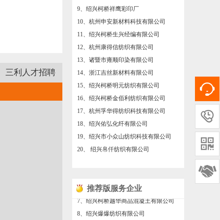
9、绍兴柯桥祥鹰彩印厂
10、杭州申安新材料科技有限公司
11、绍兴柯桥生兴经编有限公司
12、杭州康得信纺织有限公司
13、诸暨市雍顺印染有限公司
14、浙江吉丝新材料有限公司
三利人才招聘
15、绍兴柯桥明元纺织有限公司
16、绍兴柯桥金佰利纺织有限公司
联系电话：13626879967 1315758924
17、杭州孚华得纺织科技有限公司

18、绍兴佑弘化纤有限公司
19、绍兴市小众山纺织科技有限公司

20、 绍兴帛仟纺织有限公司
21、绍兴固煌纺织有限公司
22、绍兴桥宇网络科技有限公司

23、杭州新川新材料有限公司
推荐版服务企业
24、浙江恒远新材料股份有限公司
25、绍兴志鑫纺织有限公司
8、绍兴爆爆纺织有限公司
26、诸暨市曹莉化纤厂
9、绍兴柯桥祝发纺织有限公司