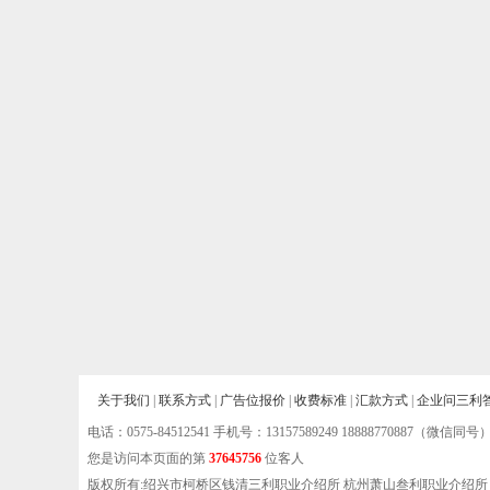
关于我们
|
联系方式
|
广告位报价
|
收费标准
|
汇款方式
|
企业问三利
电话：
0575-84512541
手机号：13157589249 18888770887（微信同号
您是访问本页面的第
37645756
位客人
版权所有:绍兴市柯桥区钱清三利职业介绍所 杭州萧山叁利职业介绍所