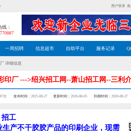
m
用户登录
免
热线：
770887
一周招聘
信息超市
自助平台
服务记录
Q
厂 详细信息
印厂 --->绍兴招工网--萧山招工网--三利
397次
发布时间：
2025-08-27
更新时间：
2026-08-05
到期时间：
2026-08-27
招工
生产不干胶胶产品的印刷企业，现需