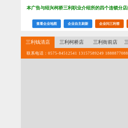
本广告与绍兴柯桥三利职业介绍所的四个连锁分店
查看企业地图
企业自主刷新
企业问三利答
三利钱清店
三利柯桥店
三利衙前店
联系电话：0575-84512541 13157589249 1