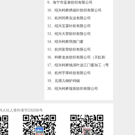
27、绍兴左诺纺织有限公司
10、绍兴柯桥绣福针纺织有限公司
28、绍兴柯桥徐越装饰布有限公司
11、杭州同希实业有限公司
29、绍兴知钱针纺有限公司
12、绍兴宝霖针纺有限公司
30、浙江宝仁和中科技有限公司
13、绍兴大荣纺织有限公司
31、绍兴瀛洲新材料有限公司
14、绍兴柯桥琪德门窗
32、绍兴柯桥大申纺织有限公司
15、杭州富荣纺织有限公司
33、绍兴市柯桥区奇悦贸易有限公司
16、柯桥龙炎纺织有限公司（天虹刺
绣）
34、杭州天希纺织有限公司
17、绍兴柯桥钱清叶连江门窗加工（弯
头配件店）
35、浙江汇隆新材料股份有限公司
18、杭州宇厚科技有限公司
36、杭州豪烨实业有限公司
19、北调儿铜炉鸡锅
37、杭州品慧毛纺织有限公司
20、绍兴柯桥瑞策纺织有限公司
38、绍兴开辉化纤有限公司
21、顾家荡村冲压厂
39、杭州可德威进出口有限公司
22、绍兴市途宽纺织品有限公司
40、洛阳丰得利科技有限公司（恒昊科
23、杭州奇亚特布业有限公司
社人资许准字[2020]6号
技)
41、绍兴柯桥开朗纺织品有限公司
24、杭州福莱派纺织有限公司
42、柯桥区夏履镇【农庄饭店】
25、杭州余杭宏强丝绸有限公司
43、杭州瀚扬纺织有限公司
26、得瑞达人力资源部服务有限公司