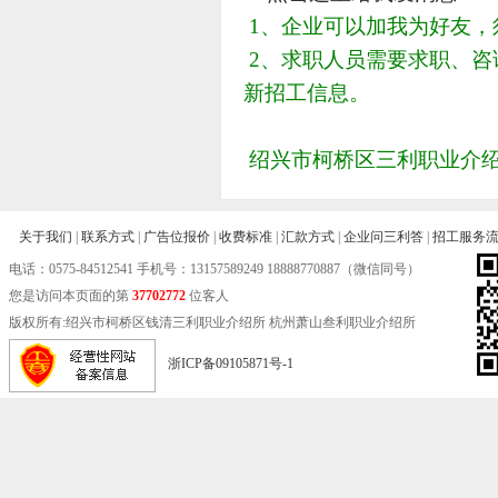
1、企业可以加我为好友
2、求职人员需要求职、咨
新招工信息。
绍兴市柯桥区三利职业介绍所邮箱
关于我们
|
联系方式
|
广告位报价
|
收费标准
|
汇款方式
|
企业问三利答
|
招工服务
电话：
0575-84512541
手机号：13157589249 18888770887（微信同号）
您是访问本页面的第
37702772
位客人
版权所有:绍兴市柯桥区钱清三利职业介绍所 杭州萧山叁利职业介绍所
浙ICP备09105871号-1