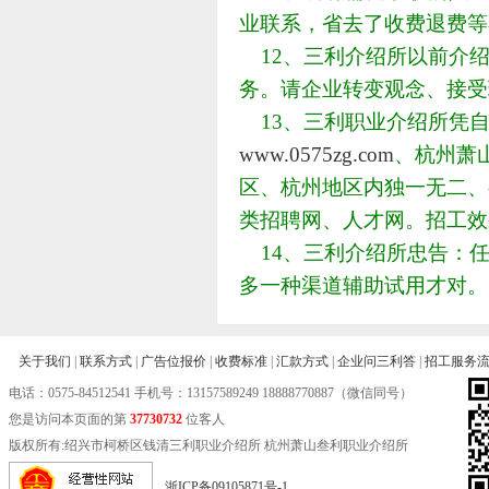
业联系，省去了收费退费等
12、三利介绍所以前介
务。请企业转变观念、接受
13、三利职业介绍所凭自
www.0575zg.com
、杭州萧
区、杭州地区内独一无二、
类招聘网、人才网。招工效
14、三利介绍所忠告：
多一种渠道辅助试用才对。
关于我们
|
联系方式
|
广告位报价
|
收费标准
|
汇款方式
|
企业问三利答
|
招工服务
电话：
0575-84512541
手机号：13157589249 18888770887（微信同号）
您是访问本页面的第
37730732
位客人
版权所有:绍兴市柯桥区钱清三利职业介绍所 杭州萧山叁利职业介绍所
浙ICP备09105871号-1