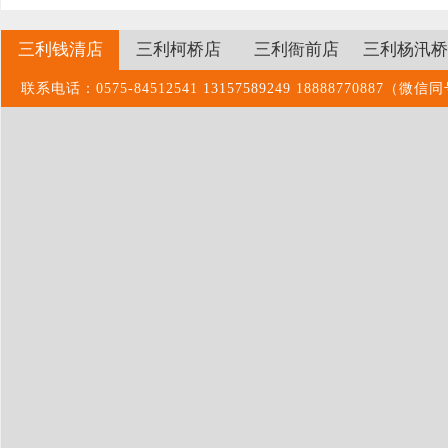
三利钱清店
三利柯桥店
三利衙前店
三利杨汛桥
联系电话：0575-84512541 13157589249 1888877