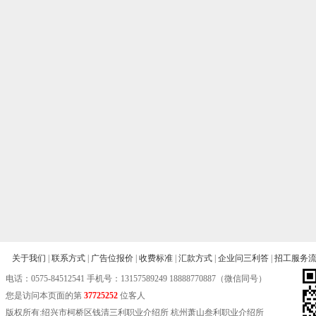
关于我们
|
联系方式
|
广告位报价
|
收费标准
|
汇款方式
|
企业问三利答
|
招工服务
电话：
0575-84512541
手机号：13157589249 18888770887（微信同号）
您是访问本页面的第
37725252
位客人
版权所有:绍兴市柯桥区钱清三利职业介绍所 杭州萧山叁利职业介绍所