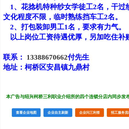
1、花捻机特种纱女学徒工2名，干过纱
文化程度不限，临时熟练挡车工2名。
2、打包装卸男工1名，要求有力气。
以上岗位工资待遇优厚，另加吃住补
联系：
13388670662
付先生
地址：柯桥区安昌镇九鼎村
本广告与绍兴柯桥三利职业介绍所的四个连锁分店内同步发
查看企业地图
企业自主刷新
企业问三利答
招工服务流