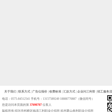
关于我们
|
联系方式
|
广告位报价
|
收费标准
|
汇款方式
|
企业问三利答
|
招工服务
电话：
0575-84512541
手机号：13157589249 18888770887（微信同号）
您是访问本页面的第
37690707
位客人
版权所有:绍兴市柯桥区钱清三利职业介绍所 杭州萧山叁利职业介绍所