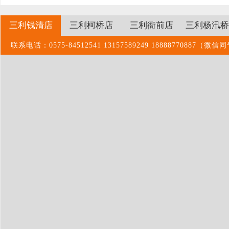
三利钱清店
三利柯桥店
三利衙前店
三利杨汛桥
联系电话：0575-84512541 13157589249 1888877