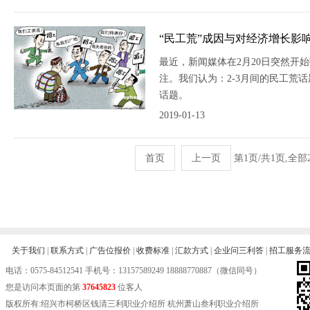
“民工荒”成因与对经济增长影
最近，新闻媒体在2月20日突然开始
注。我们认为：2-3月间的民工荒
话题。
2019-01-13
首页
上一页
第1页/共1页,全
关于我们
|
联系方式
|
广告位报价
|
收费标准
|
汇款方式
|
企业问三利答
|
招工服务
电话：
0575-84512541
手机号：13157589249 18888770887（微信同号）
您是访问本页面的第
37645823
位客人
版权所有:绍兴市柯桥区钱清三利职业介绍所 杭州萧山叁利职业介绍所