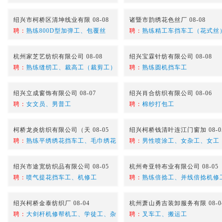
绍兴市柯桥区清坤线业有限 08-08
诸暨市韵绣花色丝厂 08-08
聘：
熟练800D型加弹工、包覆丝
聘：
熟练精工车挡车工（花式丝
杭州家芝艺纺织有限公司 08-08
绍兴宝霖针纺有限公司 08-08
聘：
熟练缝纫工、裁高工（裁剪工）
聘：
熟练圆机挡车工
绍兴立成窗饰有限公司 08-07
绍兴肖合纺织有限公司 08-06
聘：
女文员、男普工
聘：
棉纱打包工
柯桥龙炎纺织有限公司（天 08-05
绍兴柯桥钱清叶连江门窗加 08-0
聘：
熟练平绣绣花挡车工、毛巾绣花
聘：
男性喷涂工、女杂工、女工
绍兴市途宽纺织品有限公司 08-05
杭州奇亚特布业有限公司 08-05
聘：
喷气提花挡车工、机修工
聘：
熟练倍捻工、并线倍捻机修
绍兴柯桥金泰纺织厂 08-04
杭州萧山勇吉装卸服务有限 08-0
聘：
大剑杆机修帮机工、学徒工、杂
聘：
叉车工、搬运工