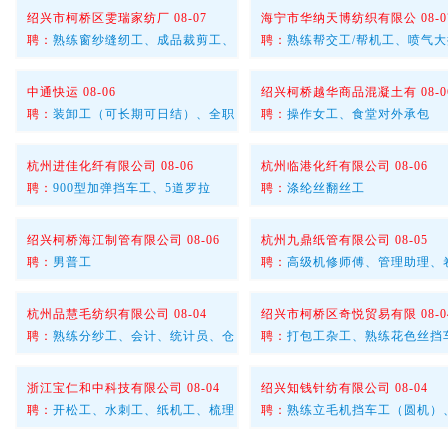
绍兴市柯桥区雯瑞家纺厂 08-07
海宁市华纳天博纺织有限公 08-0
聘：
熟练窗纱缝纫工、成品裁剪工、
聘：
熟练帮交工/帮机工、喷气大
中通快运 08-06
绍兴柯桥越华商品混凝土有 08-0
聘：
装卸工（可长期可日结）、全职
聘：
操作女工、食堂对外承包
杭州进佳化纤有限公司 08-06
杭州临港化纤有限公司 08-06
聘：
900型加弹挡车工、5道罗拉
聘：
涤纶丝翻丝工
绍兴柯桥海江制管有限公司 08-06
杭州九鼎纸管有限公司 08-05
聘：
男普工
聘：
高级机修师傅、管理助理、
杭州品慧毛纺织有限公司 08-04
绍兴市柯桥区奇悦贸易有限 08-0
聘：
熟练分纱工、会计、统计员、仓
聘：
打包工杂工、熟练花色丝挡
浙江宝仁和中科技有限公司 08-04
绍兴知钱针纺有限公司 08-04
聘：
开松工、水刺工、纸机工、梳理
聘：
熟练立毛机挡车工（圆机）