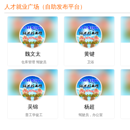
人才就业广场（
自助发布平台
）
魏文太
黄键
仓库管理 驾驶员
卫浴
吴锦
杨超
普工学徒工
驾驶员，办公室