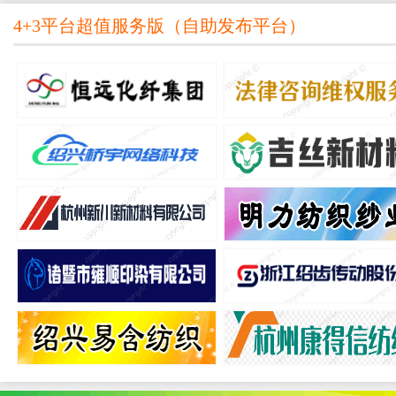
4+3平台超值服务版
（
自助发布平台
）
所
绍兴柯桥金佰利纺织有限公司
绍兴帛仟纺织有限公
比加诺伽玛220cm剑杆机修工
熟练罗纹圆机挡车工、圆机
杭州孚华得纺织科技有限公司
绍兴固煌纺织有限公
急招码布工、机缸工、脱水开幅、
熟练喷气提花档车工
司
杭州恒牛花式丝有限公司化纤分
杭州彤柯纺织有限公
熟练1000型加弹机工、结尾工
熟练喷气帮机工、熟练喷气
司
杭州栋栋纺织有限公司
绍兴弗凡家居用品有限
齿
熟练800D型加弹工
熟练窗帘缝纫工、窗帘检验
杭州申安新材料科技有限公司
绍兴柯桥祥鹰彩印
熟练加弹厂叉车工
本地印刷学徒工、电脑设计