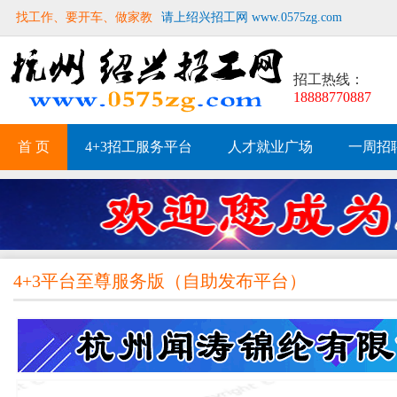
找工作、要开车、做家教
请上绍兴招工网 www.0575zg.com
招工热线：
18888770887
首 页
4+3招工服务平台
人才就业广场
一周招
4+3平台至尊服务版
（
自助发布平台
）