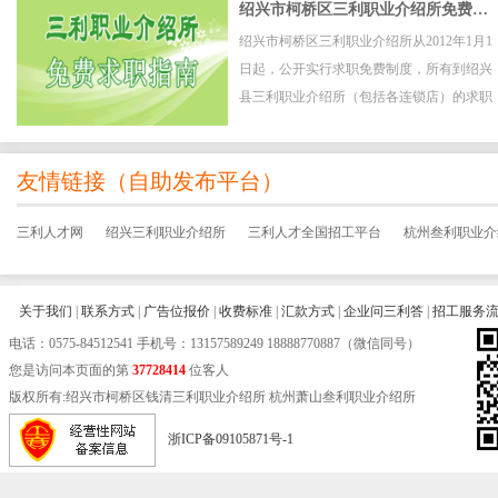
绍兴市柯桥区三利职业介绍所免费求职指南
绍兴市柯桥区三利职业介绍所从2012年1月1
日起，公开实行求职免费制度，所有到绍兴
县三利职业介绍所（包括各连锁店）的求职
者全部实行免费求职服务。
友情链接（
自助发布平台
）
三利人才网
绍兴三利职业介绍所
三利人才全国招工平台
杭州叁利职业介
关于我们
|
联系方式
|
广告位报价
|
收费标准
|
汇款方式
|
企业问三利答
|
招工服务
电话：
0575-84512541
手机号：13157589249 18888770887（微信同号）
您是访问本页面的第
37728414
位客人
版权所有:绍兴市柯桥区钱清三利职业介绍所 杭州萧山叁利职业介绍所
浙ICP备09105871号-1