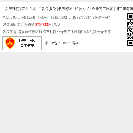
关于我们
|
联系方式
|
广告位报价
|
收费标准
|
汇款方式
|
企业问三利答
|
招工服务
电话：
0575-84512541
手机号：13157589249 18888770887（微信同号）
您是访问本页面的第
37697830
位客人
版权所有:绍兴市柯桥区钱清三利职业介绍所 杭州萧山叁利职业介绍所
浙ICP备09105871号-1