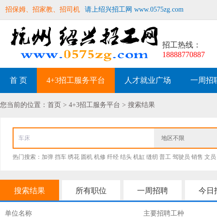
招保姆、招家教、招司机
请上绍兴招工网 www.0575zg.com
招工热线：
18888770887
首 页
4+3招工服务平台
人才就业广场
一周招
您当前的位置：首页 > 4+3招工服务平台 > 搜索结果
地区不限
热门搜索：
加弹
挡车
绣花
圆机
机修
纤经
结头
机缸
缝纫
普工
驾驶员
销售
文员
搜索结果
所有职位
一周招聘
今日
单位名称
主要招聘工种