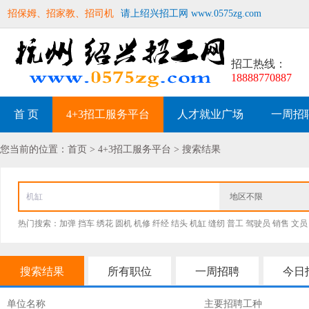
招保姆、招家教、招司机
请上绍兴招工网 www.0575zg.com
招工热线：
18888770887
首 页
4+3招工服务平台
人才就业广场
一周招
您当前的位置：首页 > 4+3招工服务平台 > 搜索结果
地区不限
热门搜索：
加弹
挡车
绣花
圆机
机修
纤经
结头
机缸
缝纫
普工
驾驶员
销售
文员
搜索结果
所有职位
一周招聘
今日
单位名称
主要招聘工种