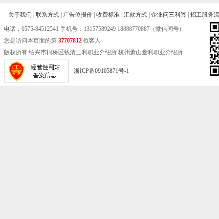
关于我们
|
联系方式
|
广告位报价
|
收费标准
|
汇款方式
|
企业问三利答
|
招工服务
电话：
0575-84512541
手机号：13157589249 18888770887（微信同号）
您是访问本页面的第
37707812
位客人
版权所有:绍兴市柯桥区钱清三利职业介绍所 杭州萧山叁利职业介绍所
浙ICP备09105871号-1