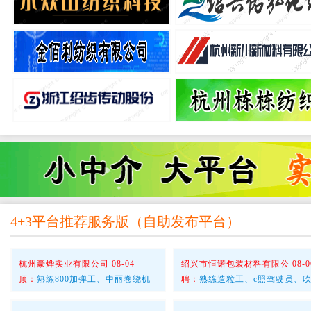
跑腿配送送货员、全职、兼职工、
急招码布工、机缸工、脱水
绍兴志鑫纺织有限公司
诸暨市曹莉化纤厂
术
熟练涂层打卷男工
熟练800DS型加弹挡车
4+3平台推荐服务版
（
自助发布平台
）
杭州豪烨实业有限公司 08-04
绍兴市恒诺包装材料有限公 08-0
顶：
熟练800加弹工、中丽卷绕机
聘：
熟练造粒工、c照驾驶员、