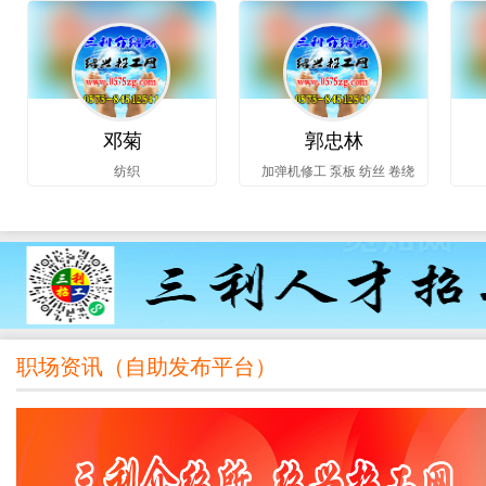
邓菊
郭忠林
纺织
加弹机修工 泵板 纺丝 卷绕
职场资讯（
自助发布平台
）