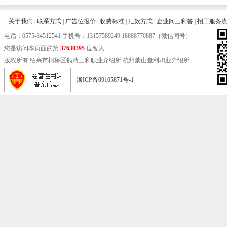
关于我们
|
联系方式
|
广告位报价
|
收费标准
|
汇款方式
|
企业问三利答
|
招工服务
电话：
0575-84512541
手机号：13157589249 18888770887（微信同号）
您是访问本页面的第
37630395
位客人
版权所有:绍兴市柯桥区钱清三利职业介绍所 杭州萧山叁利职业介绍所
浙ICP备09105871号-1