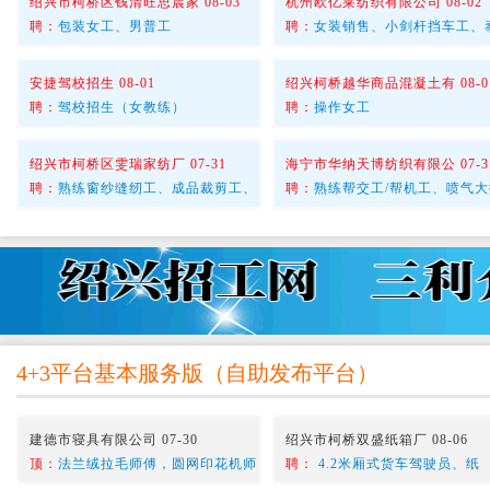
绍兴市柯桥区钱清旺思晨家 08-03
杭州欧亿莱纺织有限公司 08-02
聘：
包装女工、男普工
聘：
女装销售、小剑杆挡车工、
安捷驾校招生 08-01
绍兴柯桥越华商品混凝土有 08-0
聘：
驾校招生（女教练）
聘：
操作女工
绍兴市柯桥区雯瑞家纺厂 07-31
海宁市华纳天博纺织有限公 07-3
聘：
熟练窗纱缝纫工、成品裁剪工、
聘：
熟练帮交工/帮机工、喷气大
4+3平台基本服务版
（
自助发布平台
）
建德市寝具有限公司 07-30
绍兴市柯桥双盛纸箱厂 08-06
顶：
法兰绒拉毛师傅，圆网印花机师
聘：
4.2米厢式货车驾驶员、纸