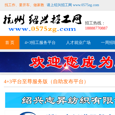
找工作、要开车、做家教
请上绍兴招工网 www.0575zg.com
招工热线：
18888770887
首 页
4+3招工服务平台
人才就业广场
一周招
4+3平台至尊服务版
（
自助发布平台
）