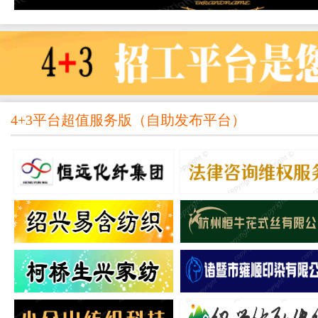
4+3平台超值服务版
（
自助发布平台
）
所
杭州彤柯纺织有限公司
绍兴弗凡家居用品有限
熟练喷气帮机工、熟练喷气机修工
熟练窗帘缝纫工、窗帘检验
纤分
杭州康得信纺织有限公司
杭州申安新材料科技有
3.8米喷气平机档车工、纤红工
熟练加弹厂叉车工
浙江吉丝新材料有限公司
绍兴柯桥明元纺织有限
工
熟练900加弹工、加弹机修工
熟练倍捻工、拼线工
绍兴桥宇网络科技有限公司
杭州孚华得纺织科技有