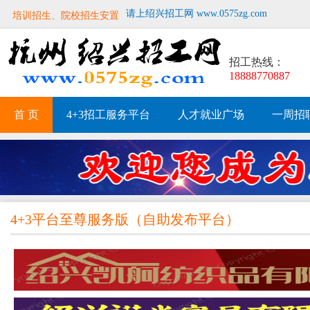
培训招生、院校招生安置
请上绍兴招工网 www.0575zg.com
招工热线：
18888770887
首 页
4+3招工服务平台
人才就业广场
一周招
4+3平台至尊服务版
（
自助发布平台
）