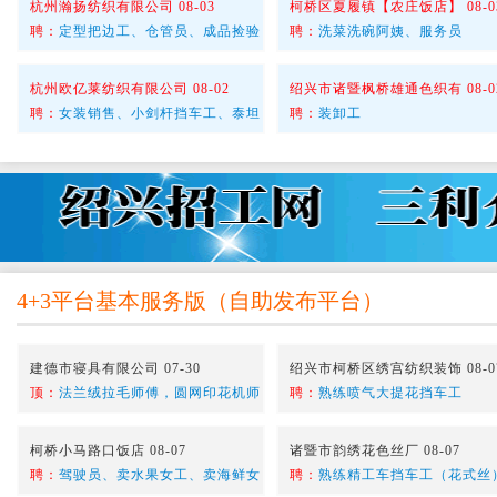
杭州瀚扬纺织有限公司 08-03
柯桥区夏履镇【农庄饭店】 08-0
聘：
定型把边工、仓管员、成品捡验
聘：
洗菜洗碗阿姨、服务员
杭州欧亿莱纺织有限公司 08-02
绍兴市诸暨枫桥雄通色织有 08-0
聘：
女装销售、小剑杆挡车工、泰坦
聘：
装卸工
4+3平台基本服务版
（
自助发布平台
）
建德市寝具有限公司 07-30
绍兴市柯桥区绣宫纺织装饰 08-0
顶：
法兰绒拉毛师傅，圆网印花机师
聘：
熟练喷气大提花挡车工
柯桥小马路口饭店 08-07
诸暨市韵绣花色丝厂 08-07
聘：
驾驶员、卖水果女工、卖海鲜女
聘：
熟练精工车挡车工（花式丝