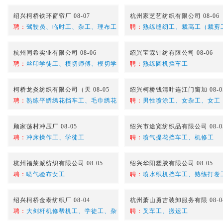
绍兴柯桥铁环窗帘厂 08-07
杭州家芝艺纺织有限公司 08-06
聘：
驾驶员、临时工、杂工、理布工
聘：
熟练缝纫工、裁高工（裁剪
杭州同希实业有限公司 08-06
绍兴宝霖针纺有限公司 08-06
聘：
丝印学徒工、模切师傅、模切学
聘：
熟练圆机挡车工
柯桥龙炎纺织有限公司（天 08-05
绍兴柯桥钱清叶连江门窗加 08-0
聘：
熟练平绣绣花挡车工、毛巾绣花
聘：
男性喷涂工、女杂工、女工
顾家荡村冲压厂 08-05
绍兴市途宽纺织品有限公司 08-0
聘：
冲床操作工、学徒工
聘：
喷气提花挡车工、机修工
杭州福莱派纺织有限公司 08-05
绍兴华阳塑胶有限公司 08-05
聘：
喷气验布女工
聘：
喷水织机挡车工、熟练打卷
绍兴柯桥金泰纺织厂 08-04
杭州萧山勇吉装卸服务有限 08-0
聘：
大剑杆机修帮机工、学徒工、杂
聘：
叉车工、搬运工