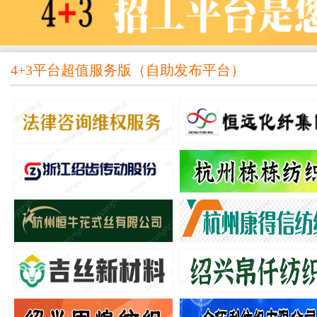
4+3平台超值服务版
（
自助发布平台
）
司
杭州彤柯纺织有限公司
诸暨市雍顺印染有限
验工
熟练喷气帮机工、熟练喷气机修工
叉车工、设备安装工、设备
绍兴弗凡家居用品有限公司
绍兴满和纺织有限公
熟练窗帘缝纫工、窗帘检验工、验
全自动立排扦经工
杭州申安新材料科技有限公司
绍兴柯桥祥鹰彩印
熟练加弹厂叉车工
本地印刷学徒工、电脑设计
绍兴市小众山纺织科技有限公司
绍兴桥宇网络科技有限
工
熟练大小剑杆挡车工、提花挡车工
跑腿配送送货员、全职、兼
司
杭州新川新材料有限公司
绍兴志鑫纺织有限公