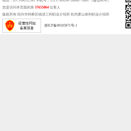
电话：
0575-84512541
手机号：13157589249 18888770887（微信同号）
您是访问本页面的第
37655864
位客人
版权所有:绍兴市柯桥区钱清三利职业介绍所 杭州萧山叁利职业介绍所
浙ICP备09105871号-1