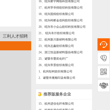
17、杭州孚华得纺织科技有限公司
18、绍兴固煌纺织有限公司
19、绍兴柯桥金佰利纺织有限公司
20、绍兴市小众山纺织科技有限公司
21、 绍兴帛仟纺织有限公司
三利人才招聘
22、杭州新川新材料有限公司
23、绍兴志鑫纺织有限公司
联系电话：13626879967 1315758924
24、浙江恒远新材料股份有限公司
25、诸暨市曹莉化纤厂

26、绍兴帝景纺织有限公司
1、杭州彤柯纺织有限公司

2、诸暨市雍顺印染有限公司
3、绍兴柯桥明元纺织有限公司

4、杭州栋栋纺织有限公司
推荐版服务企业
5、浙江绍齿传动股份有限公司
6、绍兴柯桥臣乐法律咨询事务所
15、杭州进佳化纤有限公司
7、绍兴满和纺织有限公司
16、杭州临港化纤有限公司