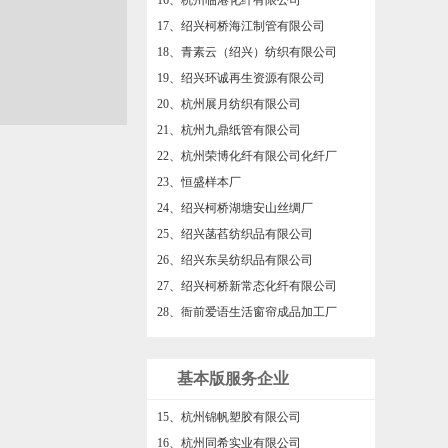
8、绍兴弗凡家居用品有限公司
17、绍兴柯桥海江制管有限公司
9、绍兴易含纺织有限公司
18、青素云（绍兴）纺织有限公司
10、杭州恒牛花式丝有限公司化纤分厂
19、绍兴环诚再生资源有限公司
11、绍兴柯桥祥鹰彩印厂
20、杭州展月纺织有限公司
12、杭州申安新材料科技有限公司
21、杭州九鼎纸管有限公司
13、绍兴柯桥生兴经编有限公司
22、杭州荣博化纤有限公司化纤厂
14、杭州康得信纺织有限公司
23、恒盛样本厂
24、绍兴柯桥湖塘安山丝绸厂
25、绍兴菡萏纺织品有限公司
26、绍兴东吴纺织品有限公司
27、绍兴柯桥新常态化纤有限公司
28、衙前爱语生活窗帘成品加工厂
29、绍兴左诺纺织有限公司
30、绍兴柯桥徐越装饰布有限公司
基本版服务企业
31、绍兴知钱针纺有限公司
32、浙江宝仁和中科技有限公司
15、杭州锦帆塑胶有限公司
33、绍兴瀛洲新材料有限公司
16、杭州同希实业有限公司