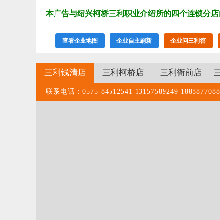
本广告与绍兴柯桥三利职业介绍所的四个连锁分店
查看企业地图
企业自主刷新
企业问三利答
三利钱清店
三利柯桥店
三利衙前店
联系电话：0575-84512541 13157589249 1