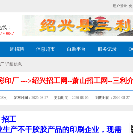
m
用户登录
免
热线：
770887
一周招聘
信息超市
自助平台
服务记录
Q
厂 详细信息
印厂 --->绍兴招工网--萧山招工网--三利
403次
发布时间：
2025-08-27
更新时间：
2026-08-05
到期时间：
2026-08-27
招工
生产不干胶胶产品的印刷企业，现需