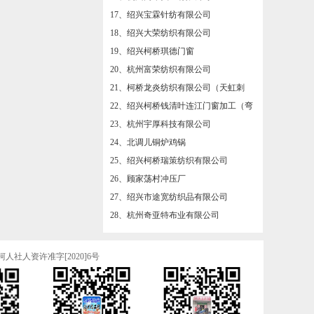
34、绍兴柯桥大申纺织有限公司
17、绍兴宝霖针纺有限公司
35、绍兴市柯桥区奇悦贸易有限公司
18、绍兴大荣纺织有限公司
36、杭州天希纺织有限公司
19、绍兴柯桥琪德门窗
37、浙江汇隆新材料股份有限公司
20、杭州富荣纺织有限公司
38、杭州豪烨实业有限公司
21、柯桥龙炎纺织有限公司（天虹刺
绣）
39、杭州品慧毛纺织有限公司
22、绍兴柯桥钱清叶连江门窗加工（弯
头配件店）
40、洛阳丰得利科技有限公司（恒昊科
23、杭州宇厚科技有限公司
技)
41、柯桥区夏履镇【农庄饭店】
24、北调儿铜炉鸡锅
42、绍兴柯桥开朗纺织品有限公司
25、绍兴柯桥瑞策纺织有限公司
43、杭州瀚扬纺织有限公司
26、顾家荡村冲压厂
44、绍兴市柯桥区钱清旺思晨家纺厂
27、绍兴市途宽纺织品有限公司
45、绍兴柯桥英祥纺织有限公司
28、杭州奇亚特布业有限公司
46、杭州欧亿莱纺织有限公司
29、杭州福莱派纺织有限公司
47、绍兴市诸暨枫桥雄通色织有限公司
30、杭州余杭宏强丝绸有限公司
社人资许准字[2020]6号
48、绍兴柯桥意隆织造有限公司
31、得瑞达人力资源部服务有限公司
49、安捷驾校招生
32、绍兴华阳塑胶有限公司
1、杭州恒吉纺织有限公司
33、钱清窗帘仓库