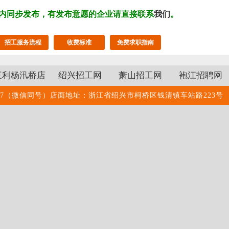
内同步发布，有发布意愿的企业请直接联系
我们
。
招工服务流程
收费标准
免费求职指南
三利杨汛桥店
绍兴招工网
萧山招工网
袍江招聘网
8888770887（微信同号）店面地址：浙江省绍兴市柯桥区钱清镇车站路223号