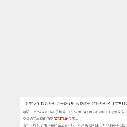
关于我们
|
联系方式
|
广告位报价
|
收费标准
|
汇款方式
|
企业问三利
电话：
0575-84512541
手机号：13157589249 18888770887（微信同号
您是访问本页面的第
37657480
位客人
版权所有:绍兴市柯桥区钱清三利职业介绍所 杭州萧山叁利职业介绍所