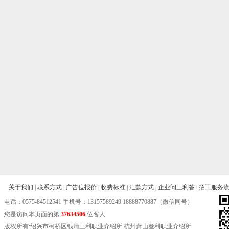
关于我们
|
联系方式
|
广告位报价
|
收费标准
|
汇款方式
|
企业问三利答
|
招工服务
电话：
0575-84512541
手机号：13157589249 18888770887（微信同号）
您是访问本页面的第
37634506
位客人
版权所有:绍兴市柯桥区钱清三利职业介绍所 杭州萧山叁利职业介绍所