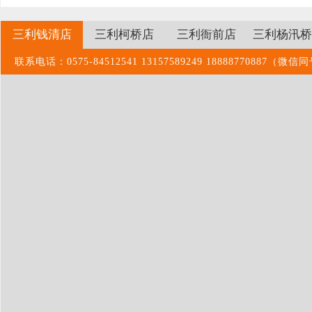
三利钱清店
三利柯桥店
三利衙前店
三利杨汛桥
联系电话：0575-84512541 13157589249 1888877