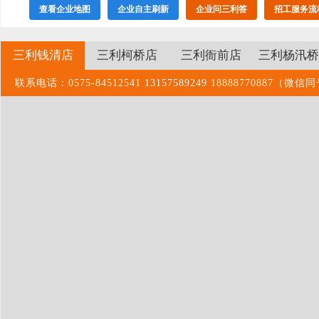
查看企业地图
企业自主刷新
企业问三利答
招工服务流
三利钱清店
三利柯桥店
三利衙前店
三利杨汛桥
联系电话：0575-84512541 13157589249 1888877