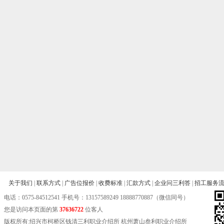
关于我们
|
联系方式
|
广告位报价
|
收费标准
|
汇款方式
|
企业问三利答
|
招工服务
电话：
0575-84512541
手机号：13157589249 18888770887（微信同号）
您是访问本页面的第
37636722
位客人
版权所有:绍兴市柯桥区钱清三利职业介绍所 杭州萧山叁利职业介绍所