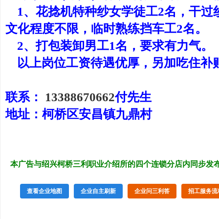
1、花捻机特种纱女学徒工2名，干过纱
文化程度不限，临时熟练挡车工2名。
2、打包装卸男工1名，要求有力气。
以上岗位工资待遇优厚，另加吃住补
联系：
13388670662
付先生
地址：柯桥区安昌镇九鼎村
本广告与绍兴柯桥三利职业介绍所的四个连锁分店内同步发
查看企业地图
企业自主刷新
企业问三利答
招工服务流