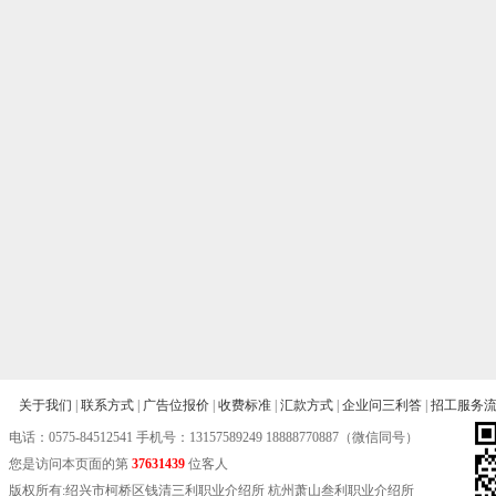
关于我们
|
联系方式
|
广告位报价
|
收费标准
|
汇款方式
|
企业问三利答
|
招工服务
电话：
0575-84512541
手机号：13157589249 18888770887（微信同号）
您是访问本页面的第
37631439
位客人
版权所有:绍兴市柯桥区钱清三利职业介绍所 杭州萧山叁利职业介绍所