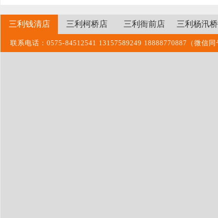
三利钱清店
三利柯桥店
三利衙前店
三利杨汛桥
联系电话：0575-84512541 13157589249 1888877