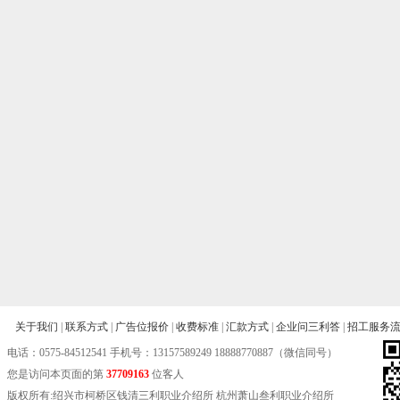
关于我们
|
联系方式
|
广告位报价
|
收费标准
|
汇款方式
|
企业问三利答
|
招工服务
电话：
0575-84512541
手机号：13157589249 18888770887（微信同号）
您是访问本页面的第
37709163
位客人
版权所有:绍兴市柯桥区钱清三利职业介绍所 杭州萧山叁利职业介绍所