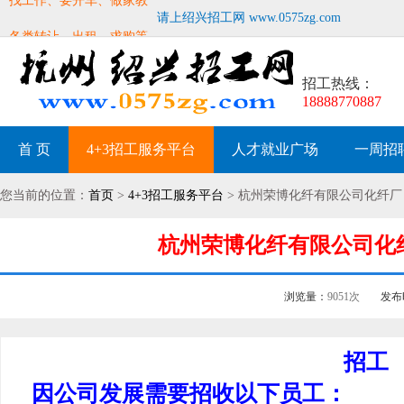
各类转让、出租、求购等
请上绍兴招工网 www.0575zg.com
招工热线：
18888770887
首 页
4+3招工服务平台
人才就业广场
一周招
您当前的位置：
首页
>
4+3招工服务平台
> 杭州荣博化纤有限公司化纤厂
杭州荣博化纤有限公司化纤厂
浏览量：
9051次
发布
招工
因公司发展需要招收以下员工：