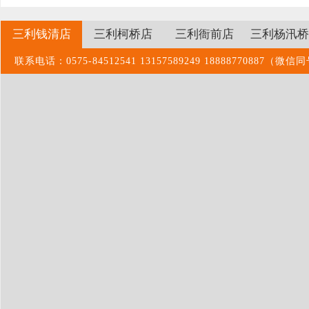
三利钱清店
三利柯桥店
三利衙前店
三利杨汛桥
联系电话：0575-84512541 13157589249 1888877