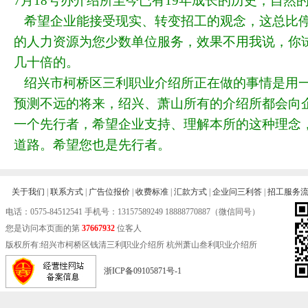
7月18号办介绍所至今已有19年成长的历史，自然
希望企业能接受现实、转变招工的观念，这总比停
的人力资源为您少数单位服务，效果不用我说，你
几十倍的。
绍兴市柯桥区三利职业介绍所正在做的事情是用一
预测不远的将来，绍兴、萧山所有的介绍所都会向
一个先行者，希望企业支持、理解本所的这种理念
道路。希望您也是先行者。
关于我们
|
联系方式
|
广告位报价
|
收费标准
|
汇款方式
|
企业问三利答
|
招工服务
电话：
0575-84512541
手机号：13157589249 18888770887（微信同号）
您是访问本页面的第
37667932
位客人
版权所有:绍兴市柯桥区钱清三利职业介绍所 杭州萧山叁利职业介绍所
浙ICP备09105871号-1